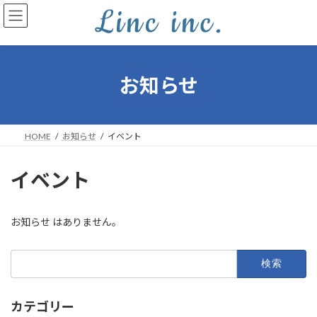
コ
ナ
ン
ビ
テ
ゲ
ン
ー
ツ
シ
へ
ョ
お知らせ
ス
ン
キ
に
ッ
移
プ
動
HOME
お知らせ
イベント
イベント
お知らせ はありません。
検
索:
カテゴリー